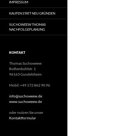
IMPRESSUM
KAUFEN STATT NEU GRÜNDEN
SUCHOWEEW THOMAS
NACHFOLGEPLANUNG
KONTAKT
Thomas Suchoweew
Rothenbühlstr. 1
96163 Gundelsheim
Mobil: +49 172 862 90 96
info@suchoweew.de
www.suchoweew.de
oder nutzen Sie unser
Kontaktformular