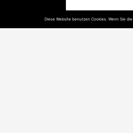
Diese Website benutzen Cookies. Wenn Sie die
© SUCHOWEEW CONSULTING 2018
Lebenswerk
Nachfolger
Unternehmer
Versicherungsbestand verkaufen