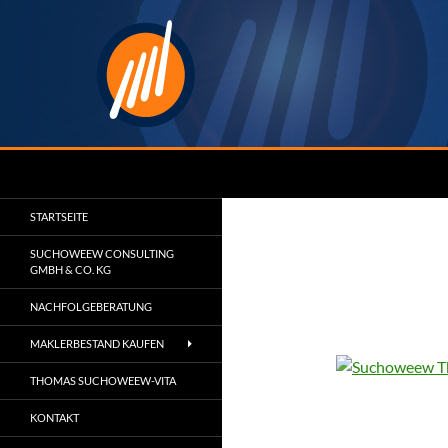
Zum
Inhalt
springen
Suchen
Suchoweew Consulting
Wir machen Sie zum Marktführer
STARTSEITE
SUCHOWEEW CONSULTING
GMBH & CO. KG
NACHFOLGEBERATUNG
MAKLERBESTAND KAUFEN
THOMAS SUCHOWEEW-VITA
KONTAKT