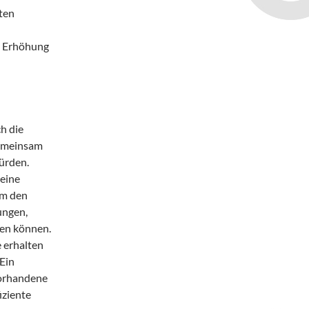
ten
n Erhöhung
h die
emeinsam
ürden.
eine
am den
ungen,
hen können.
 erhalten
 Ein
vorhandene
iziente