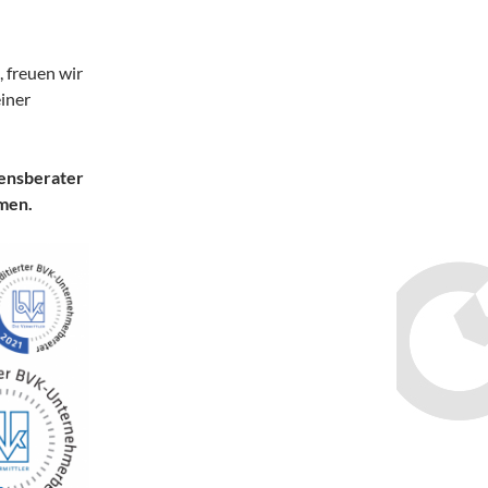
, freuen wir
einer
ensberater
men.