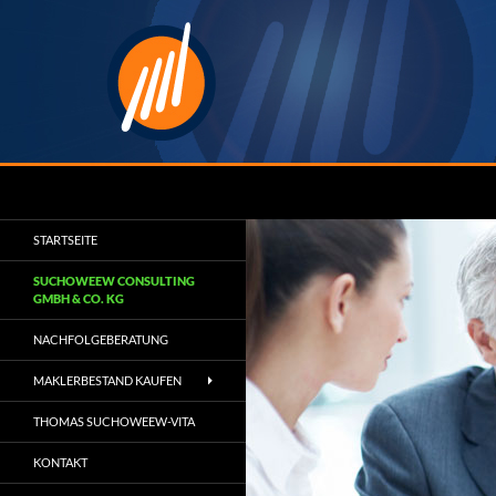
Zum
Inhalt
springen
Suchen
Suchoweew Consulting
Wir machen Sie zum Marktführer
STARTSEITE
SUCHOWEEW CONSULTING
GMBH & CO. KG
NACHFOLGEBERATUNG
MAKLERBESTAND KAUFEN
THOMAS SUCHOWEEW-VITA
KONTAKT