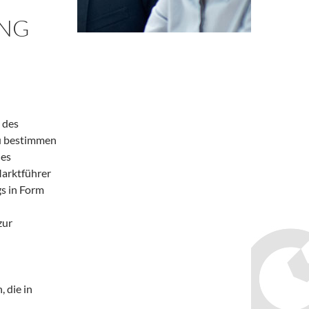
NG
 des
zu bestimmen
des
Marktführer
s in Form
zur
 die in