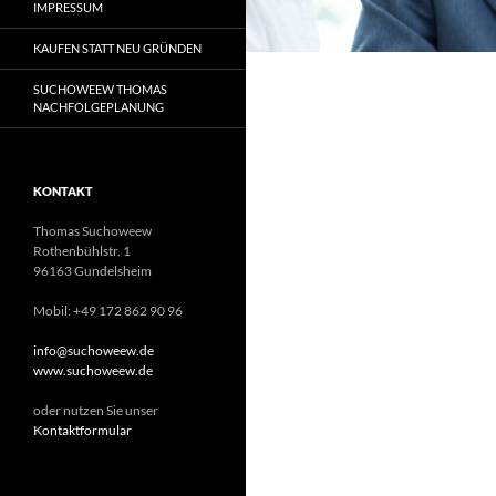
IMPRESSUM
KAUFEN STATT NEU GRÜNDEN
SUCHOWEEW THOMAS
NACHFOLGEPLANUNG
KONTAKT
Thomas Suchoweew
Rothenbühlstr. 1
96163 Gundelsheim
Mobil: +49 172 862 90 96
info@suchoweew.de
www.suchoweew.de
oder nutzen Sie unser
Kontaktformular