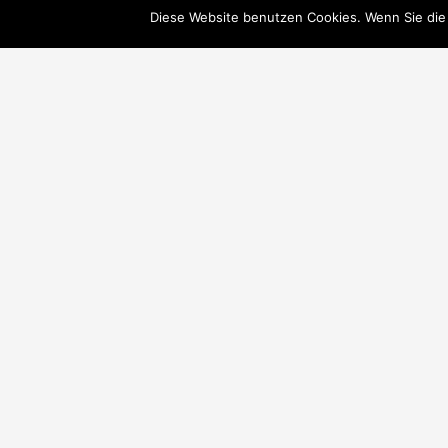
Diese Website benutzen Cookies. Wenn Sie die
© SUCHOWEEW CONSULTING 2018
Lebenswerk
Nachfolger
Unternehmer
Versicherungsbestand verkaufen
Mit Stolz präsentiert von WordPress