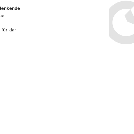
 denkende
ue
für klar