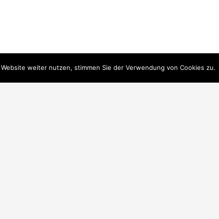
 Website weiter nutzen, stimmen Sie der Verwendung von Cookies zu.
Empf
gen
SEHR GUT
100 %
Empfehlungen
gut
mit.