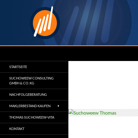
Zum
Inhalt
springen
Suchen
Suchoweew Consulting
Wir machen Sie zum Marktführer
STARTSEITE
SUCHOWEEW CONSULTING
GMBH & CO. KG
NACHFOLGEBERATUNG
MAKLERBESTAND KAUFEN
THOMAS SUCHOWEEW-VITA
KONTAKT