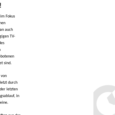
!
 im Fokus
chen
man auch
gigen TV-
des
n
gebotenen
et sind.
 von
letzt durch
der letzten
gsablauf, in
eine.