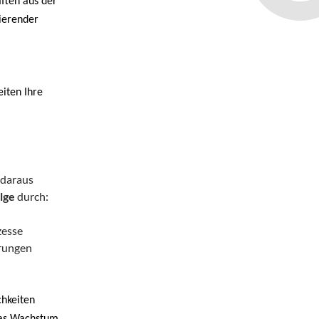
ften aus der
nierender
iten Ihre
daraus
lge
durch:
zesse
erungen
chkeiten