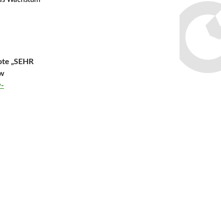
das Wachstum
note „SEHR
ew
-