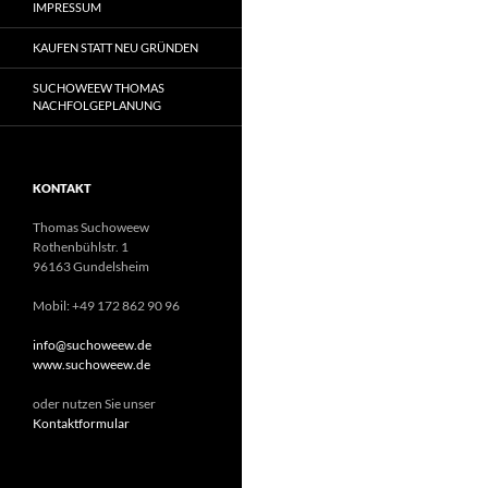
IMPRESSUM
KAUFEN STATT NEU GRÜNDEN
SUCHOWEEW THOMAS
NACHFOLGEPLANUNG
KONTAKT
Thomas Suchoweew
Rothenbühlstr. 1
96163 Gundelsheim
Mobil: +49 172 862 90 96
info@suchoweew.de
www.suchoweew.de
oder nutzen Sie unser
Kontaktformular