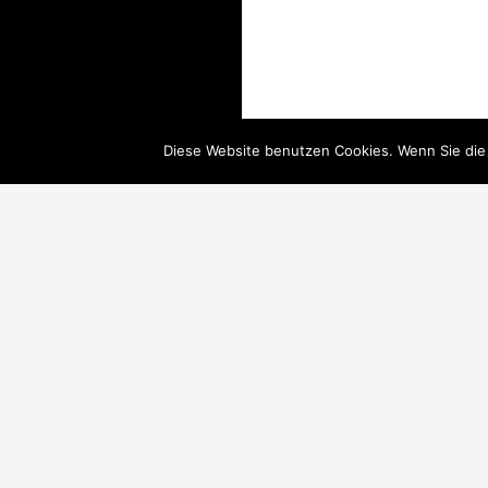
Diese Website benutzen Cookies. Wenn Sie die
338 Kundenbewertun
© SUCHOWEEW CONSULTING 2018