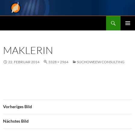
Zum
Inhalt
springen
Suchen
Suchoweew Consulting
PRIMÄR
MENÜ
MAKLERIN
22. FEBRUAR 2014
3328 × 2964
SUCHOWEEW CONSULTING
Vorheriges Bild
Nächstes Bild